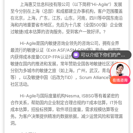
上海惠艾信息科技有限公司（以下简称“Hi-Agile”）发展
至今分别在上海（总部）和成都建立办事机构，客户范围覆盖
在北京，上海，广东，江苏，山东，河南，四川等中国东南沿
海和内地重要省市地区，先后为十几家（全国500强）企业做
过敏捷/成本估算的咨询服务，受到客户一致好评。?
Hi-Agile是国内敏捷咨询业领先的咨询公司，拥有业界
最流行的敏捷认证（Exin ASF/ASM,CSM等）能力，也是国
可以介绍下你们的产品么？
内获得成本度量CCEP-FPA认证的授权认证机构。公司为支持
敏捷在国内的推进和发展，常年赞助全国各地敏捷社区活动，
分别为多城市的敏捷之旅（如上海，广州，武汉，青岛，珠海
等），以及敏捷中国（后改为TiD），Scrum Alliance等大型
社区活动。
Hi-Agile与国际度量机构Nesma, ISBSG等有着紧密的
合作关系，帮助国内企业制定合理合规的IT成本估算，IT外包
成本估算，招投标预算，软件项目度量，需求规模估算等业
务。为客户决策提供精准的数据依据，减少运营风险和管理漏
洞。